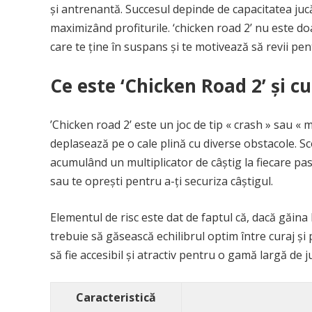
și antrenantă. Succesul depinde de capacitatea jucă
maximizând profiturile. ‘chicken road 2’ nu este doa
care te ține în suspans și te motivează să revii pen
Ce este ‘Chicken Road 2’ și 
’Chicken road 2’ este un joc de tip « crash » sau « m
deplasează pe o cale plină cu diverse obstacole. Sc
acumulând un multiplicator de câștig la fiecare pas.
sau te oprești pentru a-ți securiza câștigul.
Elementul de risc este dat de faptul că, dacă găina 
trebuie să găsească echilibrul optim între curaj și 
să fie accesibil și atractiv pentru o gamă largă de j
Caracteristică