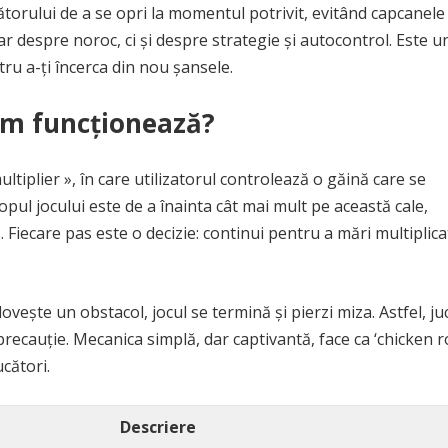
torului de a se opri la momentul potrivit, evitând capcanele 
r despre noroc, ci și despre strategie și autocontrol. Este u
tru a-ți încerca din nou șansele.
cum funcționează?
ultiplier », în care utilizatorul controlează o găină care se
opul jocului este de a înainta cât mai mult pe această cale,
 Fiecare pas este o decizie: continui pentru a mări multiplica
lovește un obstacol, jocul se termină și pierzi miza. Astfel, ju
precauție. Mecanica simplă, dar captivantă, face ca ‘chicken r
ucători.
Descriere