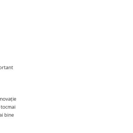
portant
inovație
, tocmai
ai bine