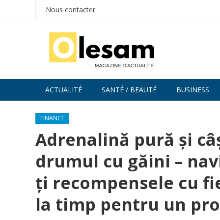
Nous contacter
ACTUALITÉ
SANTÉ / BEAUTÉ
BUSINESS
FINANCE
Adrenalină pură și câ
drumul cu găini – nav
ți recompensele cu fi
la timp pentru un prof