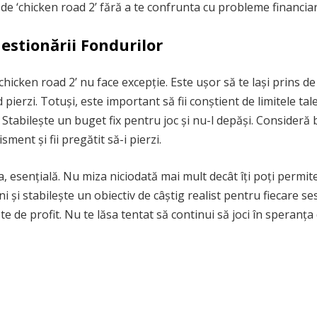
de ‘chicken road 2’ fără a te confrunta cu probleme financiar
estionării Fondurilor
‘chicken road 2’ nu face excepție. Este ușor să te lași prins de
 pierzi. Totuși, este important să fii conștient de limitele tale
. Stabilește un buget fix pentru joc și nu-l depăși. Consideră 
ment și fii pregătit să-i pierzi.
 esențială. Nu miza niciodată mai mult decât îți poți permit
i și stabilește un obiectiv de câștig realist pentru fiecare se
te de profit. Nu te lăsa tentat să continui să joci în speranța