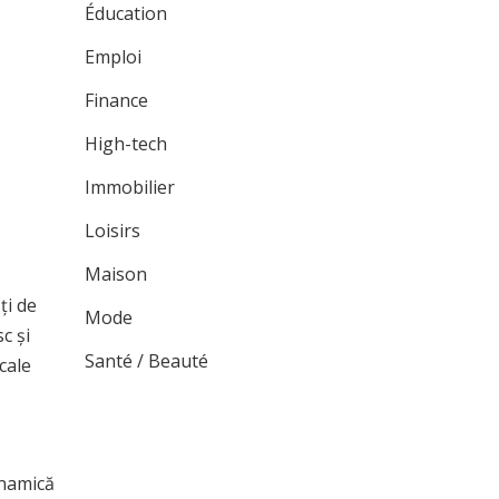
Éducation
Emploi
Finance
High-tech
Immobilier
Loisirs
Maison
ți de
Mode
c și
Santé / Beauté
cale
inamică