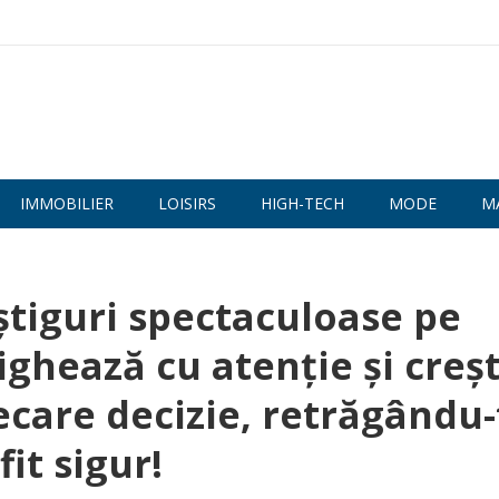
IMMOBILIER
LOISIRS
HIGH-TECH
MODE
M
știguri spectaculoase pe
ighează cu atenție și creșt
ecare decizie, retrăgându-
it sigur!