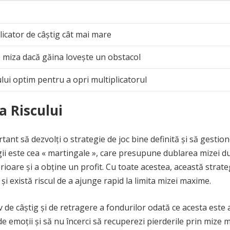
icator de câștig cât mai mare
e miza dacă găina lovește un obstacol
i optim pentru a opri multiplicatorul
a Riscului
tant să dezvolți o strategie de joc bine definită și să gestion
egii este cea « martingale », care presupune dublarea mizei d
rioare și a obține un profit. Cu toate acestea, această strate
și există riscul de a ajunge rapid la limita mizei maxime.
iv de câștig și de retragere a fondurilor odată ce acesta este a
 emoții și să nu încerci să recuperezi pierderile prin mize m