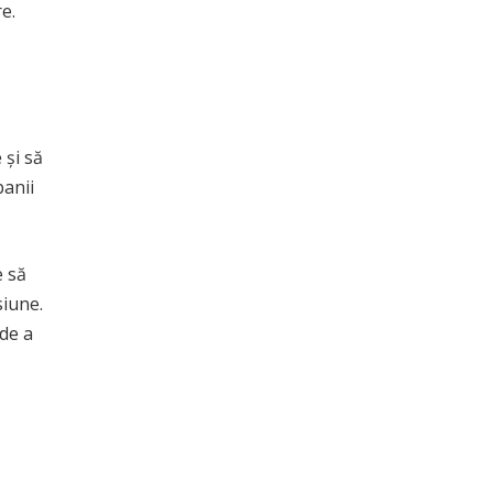
e.
 și să
banii
e să
siune.
 de a