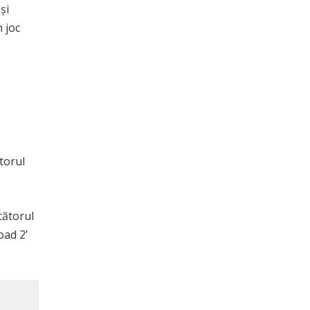
și
n joc
torul
cătorul
oad 2’