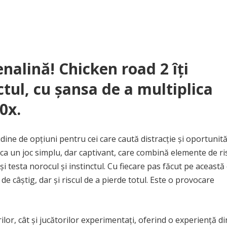
nalină! Chicken road 2 îți
ctul, cu șansa de a multiplica
0x.
dine de opțiuni pentru cei care caută distracție și oportunită
e ca un joc simplu, dar captivant, care combină elemente de ris
i testa norocul și instinctul. Cu fiecare pas făcut pe această 
 de câștig, dar și riscul de a pierde totul. Este o provocare
ilor, cât și jucătorilor experimentați, oferind o experiență d