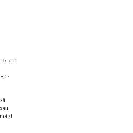
e te pot
rește
 să
 sau
ntă și