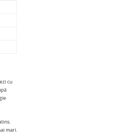
ezi cu
upă
gie
tins.
ai mari.