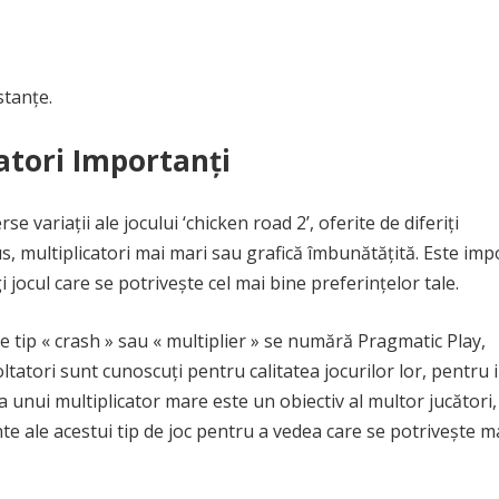
stanțe.
tatori Importanți
 variații ale jocului ‘chicken road 2’, oferite de diferiți
nus, multiplicatori mai mari sau grafică îmbunătățită. Este im
gi jocul care se potrivește cel mai bine preferințelor tale.
e tip « crash » sau « multiplier » se numără Pragmatic Play,
atori sunt cunoscuți pentru calitatea jocurilor lor, pentru 
a unui multiplicator mare este un obiectiv al multor jucători
te ale acestui tip de joc pentru a vedea care se potrivește m