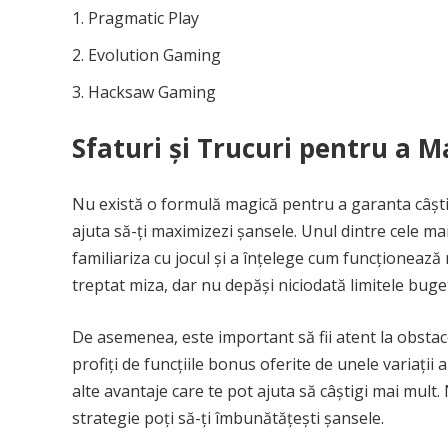
Pragmatic Play
Evolution Gaming
Hacksaw Gaming
Sfaturi și Trucuri pentru a 
Nu există o formulă magică pentru a garanta câștigul
ajuta să-ți maximizezi șansele. Unul dintre cele ma
familiariza cu jocul și a înțelege cum funcționează 
treptat miza, dar nu depăși niciodată limitele bugetu
De asemenea, este important să fii atent la obstacole
profiți de funcțiile bonus oferite de unele variații 
alte avantaje care te pot ajuta să câștigi mai mult.
strategie poți să-ți îmbunătățești șansele.