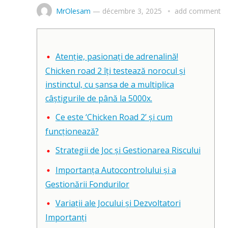
MrOlesam
—
décembre 3, 2025
add comment
Atenție, pasionați de adrenalină!
Chicken road 2 îți testează norocul și
instinctul, cu șansa de a multiplica
câștigurile de până la 5000x.
Ce este ‘Chicken Road 2’ și cum
funcționează?
Strategii de Joc și Gestionarea Riscului
Importanța Autocontrolului și a
Gestionării Fondurilor
Variații ale Jocului și Dezvoltatori
Importanți