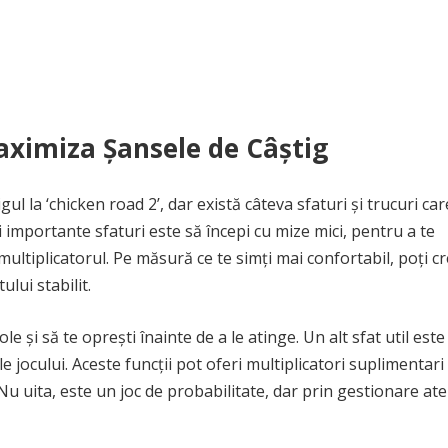
Maximiza Șansele de Câștig
 la ‘chicken road 2’, dar există câteva sfaturi și trucuri car
i importante sfaturi este să începi cu mize mici, pentru a te
multiplicatorul. Pe măsură ce te simți mai confortabil, poți c
lui stabilit.
 și să te oprești înainte de a le atinge. Un alt sfat util este
ale jocului. Aceste funcții pot oferi multiplicatori suplimentari
 Nu uita, este un joc de probabilitate, dar prin gestionare ate