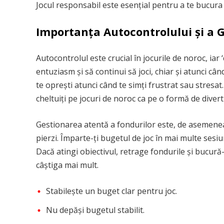
Jocul responsabil este esențial pentru a te bucura 
Importanța Autocontrolului și a G
Autocontrolul este crucial în jocurile de noroc, iar 
entuziasm și să continui să joci, chiar și atunci când
te oprești atunci când te simți frustrat sau stresat
cheltuiți pe jocuri de noroc ca pe o formă de divertis
Gestionarea atentă a fondurilor este, de asemenea,
pierzi. Împarte-ți bugetul de joc în mai multe sesiun
Dacă atingi obiectivul, retrage fondurile și bucură-
câștiga mai mult.
Stabilește un buget clar pentru joc.
Nu depăși bugetul stabilit.