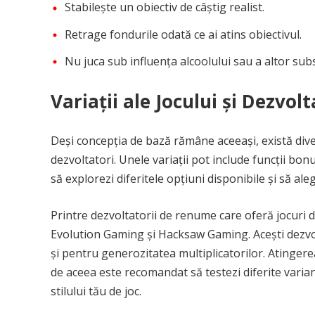
Stabilește un obiectiv de câștig realist.
Retrage fondurile odată ce ai atins obiectivul.
Nu juca sub influența alcoolului sau a altor sub
Variații ale Jocului și Dezvol
Deși concepția de bază rămâne aceeași, există diverse
dezvoltatori. Unele variații pot include funcții bo
să explorezi diferitele opțiuni disponibile și să ale
Printre dezvoltatorii de renume care oferă jocuri d
Evolution Gaming și Hacksaw Gaming. Acești dezvolt
și pentru generozitatea multiplicatorilor. Atingere
de aceea este recomandat să testezi diferite varian
stilului tău de joc.