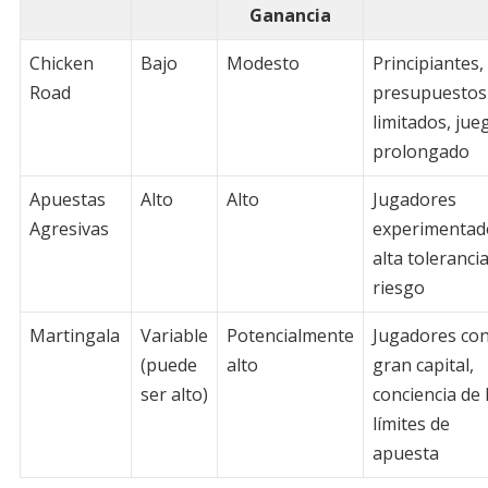
Ganancia
Chicken
Bajo
Modesto
Principiantes,
Road
presupuestos
limitados, jue
prolongado
Apuestas
Alto
Alto
Jugadores
Agresivas
experimentad
alta tolerancia
riesgo
Martingala
Variable
Potencialmente
Jugadores co
(puede
alto
gran capital,
ser alto)
conciencia de 
límites de
apuesta