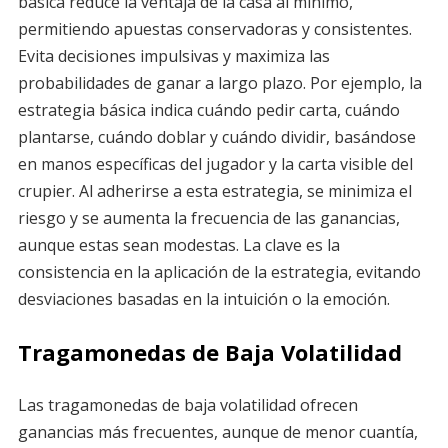
básica reduce la ventaja de la casa al mínimo,
permitiendo apuestas conservadoras y consistentes.
Evita decisiones impulsivas y maximiza las
probabilidades de ganar a largo plazo. Por ejemplo, la
estrategia básica indica cuándo pedir carta, cuándo
plantarse, cuándo doblar y cuándo dividir, basándose
en manos específicas del jugador y la carta visible del
crupier. Al adherirse a esta estrategia, se minimiza el
riesgo y se aumenta la frecuencia de las ganancias,
aunque estas sean modestas. La clave es la
consistencia en la aplicación de la estrategia, evitando
desviaciones basadas en la intuición o la emoción.
Tragamonedas de Baja Volatilidad
Las tragamonedas de baja volatilidad ofrecen
ganancias más frecuentes, aunque de menor cuantía,