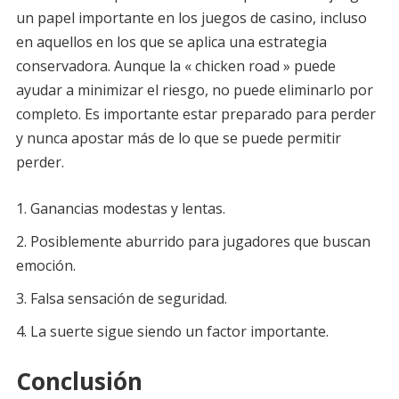
un papel importante en los juegos de casino, incluso
en aquellos en los que se aplica una estrategia
conservadora. Aunque la « chicken road » puede
ayudar a minimizar el riesgo, no puede eliminarlo por
completo. Es importante estar preparado para perder
y nunca apostar más de lo que se puede permitir
perder.
Ganancias modestas y lentas.
Posiblemente aburrido para jugadores que buscan
emoción.
Falsa sensación de seguridad.
La suerte sigue siendo un factor importante.
Conclusión