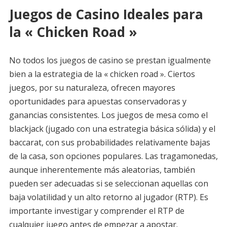
Juegos de Casino Ideales para
la « Chicken Road »
No todos los juegos de casino se prestan igualmente
bien a la estrategia de la « chicken road ». Ciertos
juegos, por su naturaleza, ofrecen mayores
oportunidades para apuestas conservadoras y
ganancias consistentes. Los juegos de mesa como el
blackjack (jugado con una estrategia básica sólida) y el
baccarat, con sus probabilidades relativamente bajas
de la casa, son opciones populares. Las tragamonedas,
aunque inherentemente más aleatorias, también
pueden ser adecuadas si se seleccionan aquellas con
baja volatilidad y un alto retorno al jugador (RTP). Es
importante investigar y comprender el RTP de
cualquier juego antes de empezar a apostar.