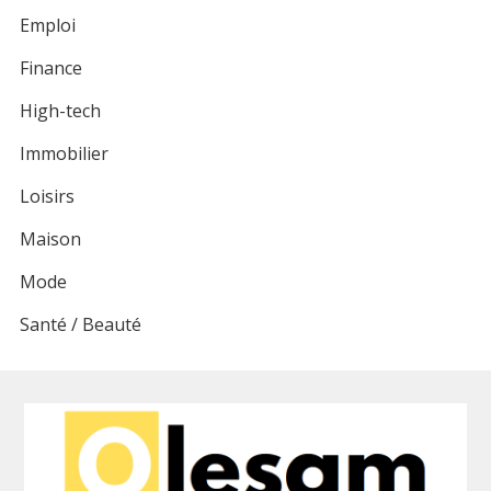
Emploi
Finance
High-tech
Immobilier
Loisirs
Maison
Mode
Santé / Beauté