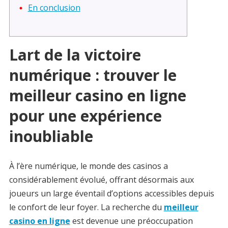
En conclusion
Lart de la victoire
numérique : trouver le
meilleur casino en ligne
pour une expérience
inoubliable
À l’ère numérique, le monde des casinos a
considérablement évolué, offrant désormais aux
joueurs un large éventail d’options accessibles depuis
le confort de leur foyer. La recherche du
meilleur
casino en ligne
est devenue une préoccupation