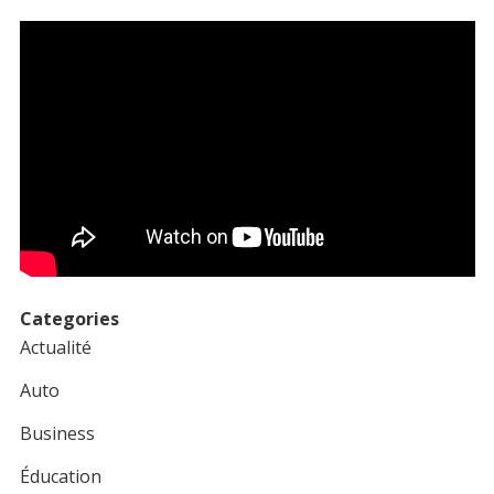
Categories
Actualité
Auto
Business
Éducation