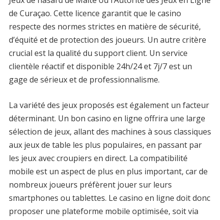
Jeux de hasard de Malte ou l’Autorité des Jeux en Ligne
de Curaçao. Cette licence garantit que le casino
respecte des normes strictes en matière de sécurité,
d’équité et de protection des joueurs. Un autre critère
crucial est la qualité du support client. Un service
clientèle réactif et disponible 24h/24 et 7j/7 est un
gage de sérieux et de professionnalisme.
La variété des jeux proposés est également un facteur
déterminant. Un bon casino en ligne offrira une large
sélection de jeux, allant des machines à sous classiques
aux jeux de table les plus populaires, en passant par
les jeux avec croupiers en direct. La compatibilité
mobile est un aspect de plus en plus important, car de
nombreux joueurs préfèrent jouer sur leurs
smartphones ou tablettes. Le casino en ligne doit donc
proposer une plateforme mobile optimisée, soit via