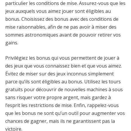
particulier les conditions de mise. Assurez-vous que les
jeux auxquels vous aimez jouer sont éligibles au
bonus. Choisissez des bonus avec des conditions de
mise raisonnables, afin de ne pas avoir à miser des
sommes astronomiques avant de pouvoir retirer vos
gains.
Privilégiez les bonus qui vous permettent de jouer à
des jeux que vous connaissez bien et que vous aimez.
Évitez de miser sur des jeux inconnus simplement
parce qu’ils sont éligibles au bonus. Utilisez les tours
gratuits pour découvrir de nouvelles machines à sous
sans risquer votre propre argent, mais gardez à
l’esprit les restrictions de mise. Enfin, rappelez-vous
que les bonus ne sont qu’un outil pour augmenter vos
chances de gagner, mais ils ne garantissent pas la
victoire.