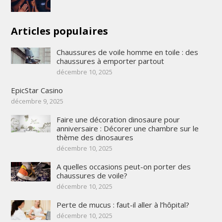
Articles populaires
Chaussures de voile homme en toile : des
chaussures à emporter partout
décembre 10, 2025
EpicStar Casino
décembre 9, 2025
Faire une décoration dinosaure pour
anniversaire : Décorer une chambre sur le
thème des dinosaures
décembre 10, 2025
A quelles occasions peut-on porter des
chaussures de voile?
décembre 10, 2025
Perte de mucus : faut-il aller à l’hôpital?
décembre 10, 2025