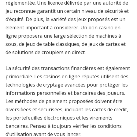
réglementée. Une licence délivrée par une autorité de
jeu reconnue garantit un certain niveau de sécurité et
d’équité. De plus, la variété des jeux proposés est un
élément important à considérer. Un bon casino en
ligne proposera une large sélection de machines à
sous, de jeux de table classiques, de jeux de cartes et
de solutions de croupiers en direct.
La sécurité des transactions financières est également
primordiale. Les casinos en ligne réputés utilisent des
technologies de cryptage avancées pour protéger les
informations personnelles et bancaires des joueurs.
Les méthodes de paiement proposées doivent être
diversifiées et sécurisées, incluant les cartes de crédit,
les portefeuilles électroniques et les virements
bancaires. Pensez à toujours vérifier les conditions
d’utilisation avant de vous lancer.