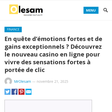
MENU
FINANCE
En quête d’émotions fortes et de
gains exceptionnels ? Découvrez
le nouveau casino en ligne pour
vivre des sensations fortes à
portée de clic
MrOlesam
—
novembre 21, 2025