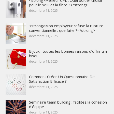
<strong>Meilleur CPL : Quel boîtier choisir
pour le WiFi et la fibre ?</strong>
décembre 11, 2025
<strong>Mon employeur refuse la rupture
conventionnelle : que faire ?</strong>
décembre 11, 2025
Bijoux : toutes les bonnes raisons d’offrir u n
bisou
décembre 11, 2025
Comment Créer Un Questionnaire De
Satisfaction Efficace ?
décembre 11, 2025
Séminaire team building : facilitez la cohésion
d’équipe
décembre 11, 2025