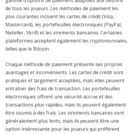
gamme d’options de paiement adaptées aux besoins
de tous les joueurs. Les méthodes de paiement les
plus courantes incluent les cartes de crédit (Visa,
Mastercard), les portefeuilles électroniques (PayPal,
Neteller, Skrill) et les virements bancaires. Certaines
plateformes acceptent également les cryptomonnaies,
telles que le Bitcoin.
Chaque méthode de paiement présente ses propres
avantages et inconvénients. Les cartes de crédit sont
pratiques et largement acceptées, mais elles peuvent
entraîner des frais de transaction. Les portefeuilles
électroniques offrent une sécurité accrue et des
transactions plus rapides, mais ils peuvent également
être soumis à des frais. Les virements bancaires sont
généralement plus lents, mais ils peuvent être une
option intéressante pour les joueurs qui préfèrent