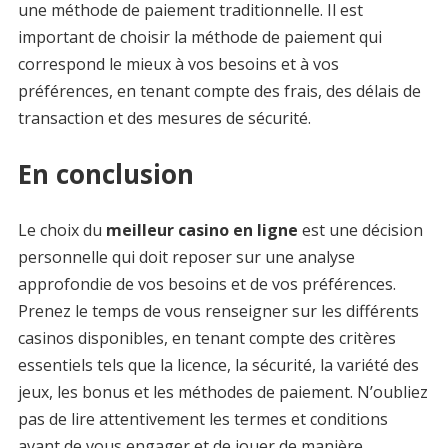
une méthode de paiement traditionnelle. Il est
important de choisir la méthode de paiement qui
correspond le mieux à vos besoins et à vos
préférences, en tenant compte des frais, des délais de
transaction et des mesures de sécurité.
En conclusion
Le choix du
meilleur casino en ligne
est une décision
personnelle qui doit reposer sur une analyse
approfondie de vos besoins et de vos préférences.
Prenez le temps de vous renseigner sur les différents
casinos disponibles, en tenant compte des critères
essentiels tels que la licence, la sécurité, la variété des
jeux, les bonus et les méthodes de paiement. N’oubliez
pas de lire attentivement les termes et conditions
avant de vous engager et de jouer de manière