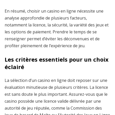
En résumé, choisir un casino en ligne nécessite une
analyse approfondie de plusieurs facteurs,
notamment la licence, la sécurité, la variété des jeux et
les options de paiement. Prendre le temps de se
renseigner permet d’éviter les déconvenues et de
profiter pleinement de l’expérience de jeu.
Les critères essentiels pour un choix
éclairé
La sélection d’un casino en ligne doit reposer sur une
évaluation minutieuse de plusieurs critères. La licence
est sans doute le plus important. Assurez-vous que le
casino possède une licence valide délivrée par une
autorité de jeu réputée, comme la Commission des