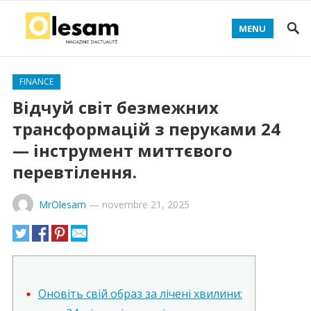
MENU
FINANCE
Відчуй світ безмежних
трансформацій з перуками 24
— інструмент миттєвого
перевтілення.
MrOlesam
—
novembre 21, 2025
Оновіть свій образ за лічені хвилини: