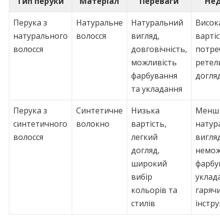
Тип перуки
Матеріал
Переваги
Нед
Перука з
Натуральне
Натуральний
Висок
натурального
волосся
вигляд,
вартіс
волосся
довговічність,
потре
можливість
ретел
фарбування
догля
та укладання
Перука з
Синтетичне
Низька
Менш
синтетичного
волокно
вартість,
натур
волосся
легкий
вигляд
догляд,
немож
широкий
фарбу
вибір
уклад
кольорів та
гаряч
стилів
інстр