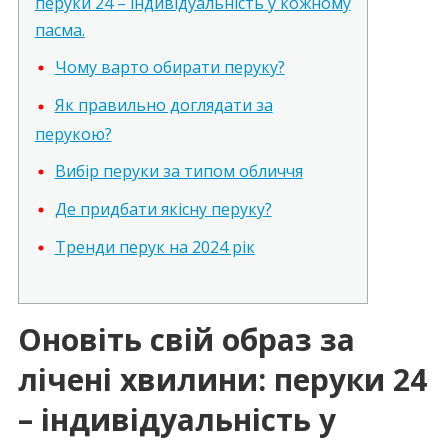
перуки 24 – індивідуальність у кожному
пасма.
Чому варто обирати перуку?
Як правильно доглядати за
перукою?
Вибір перуки за типом обличчя
Де придбати якісну перуку?
Тренди перук на 2024 рік
Оновіть свій образ за
лічені хвилини: перуки 24
– індивідуальність у