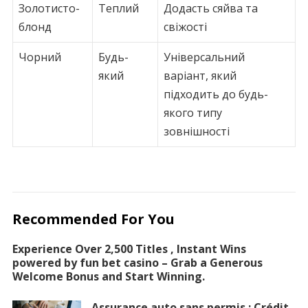
Золотисто-
Теплий
Додасть сяйва та
блонд
свіжості
Чорний
Будь-
Універсальний
який
варіант, який
підходить до будь-
якого типу
зовнішності
Recommended For You
Experience Over 2,500 Titles , Instant Wins
powered by fun bet casino – Grab a Generous
Welcome Bonus and Start Winning.
Assurance auto sans permis : Crédit