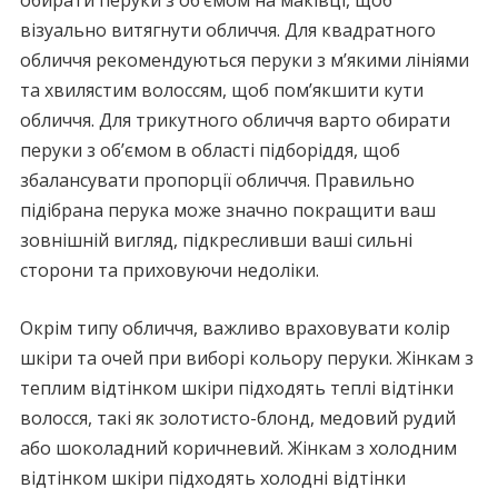
обирати перуки з об’ємом на маківці, щоб
візуально витягнути обличчя. Для квадратного
обличчя рекомендуються перуки з м’якими лініями
та хвилястим волоссям, щоб пом’якшити кути
обличчя. Для трикутного обличчя варто обирати
перуки з об’ємом в області підборіддя, щоб
збалансувати пропорції обличчя. Правильно
підібрана перука може значно покращити ваш
зовнішній вигляд, підкресливши ваші сильні
сторони та приховуючи недоліки.
Окрім типу обличчя, важливо враховувати колір
шкіри та очей при виборі кольору перуки. Жінкам з
теплим відтінком шкіри підходять теплі відтінки
волосся, такі як золотисто-блонд, медовий рудий
або шоколадний коричневий. Жінкам з холодним
відтінком шкіри підходять холодні відтінки